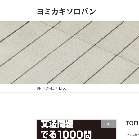
コ
ナ
ヨミカキソロバン
ン
ビ
テ
ゲ
ン
ー
ツ
シ
へ
ョ
ス
ン
キ
に
ッ
移
プ
動
HOME
Blog
TOE
TOEIC
2022年