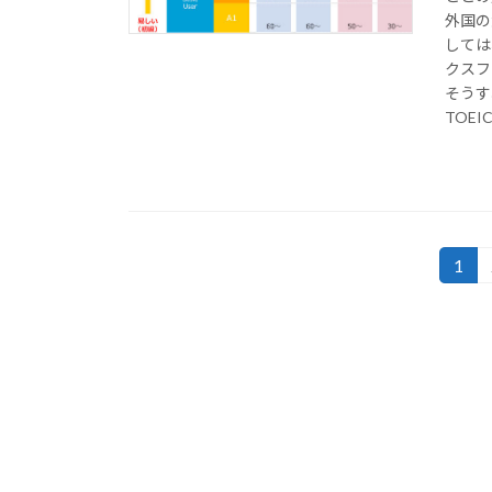
外国の
しては
クスフ
そうす
TOE
投
1
固
定
稿
ペ
の
ー
ジ
ペ
ー
ジ