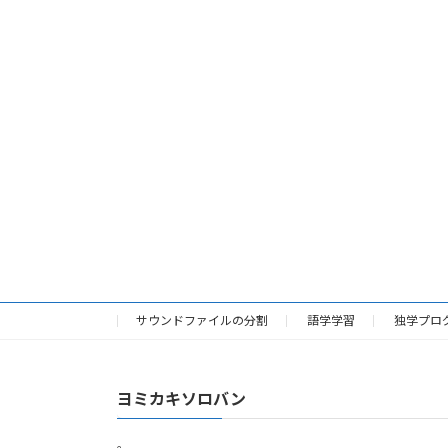
サウンドファイルの分割
語学学習
独学プロ
ヨミカキソロバン
。