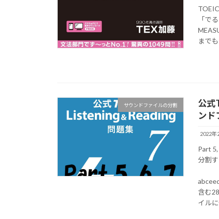
TOE
「でる
MEA
までも
公式
サウンドファイルの分割
ンド
2022年
Par
分割す
abc
含む2
イルに