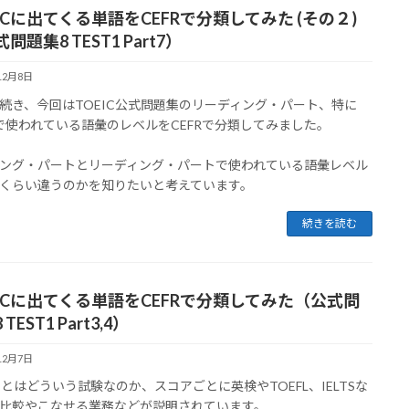
ICに出てくる単語をCEFRで分類してみた (その２)
問題集8 TEST1 Part7）
12月8日
続き、今回はTOEIC公式問題集のリーディング・パート、特に
t7で使われている語彙のレベルをCEFRで分類してみました。
ング・パートとリーディング・パートで使われている語彙レベル
くらい違うのかを知りたいと考えています。
続きを読む
EICに出てくる単語をCEFRで分類してみた（公式問
TEST1 Part3,4）
12月7日
ICとはどういう試験なのか、スコアごとに英検やTOEFL、IELTSな
比較やこなせる業務などが説明されています。