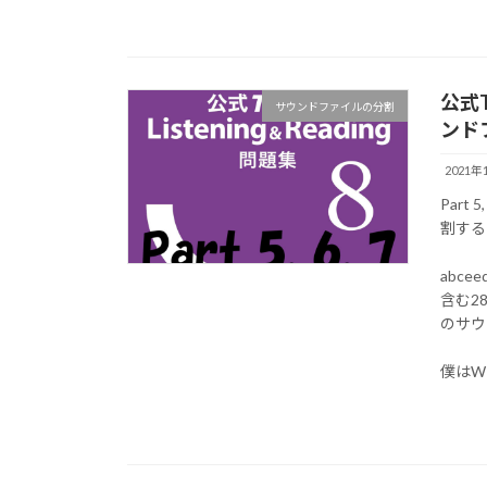
公式T
サウンドファイルの分割
ンド
2021年
Par
割する
abc
含む2
のサウ
僕はW