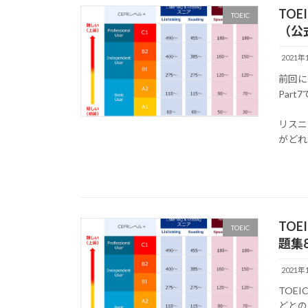
TOE
TOEIC
（公式
2021年
前回に
Par
リスニ
がどれ
TO
TOEIC
題集8 
2021年
TOE
どとの