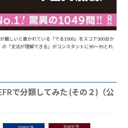
とが難しいと書かれている「でる1000」をスコア300台か
RED）の「文法が理解できる」がコンスタントに90～95とれ
EFRで分類してみた (その２)（公