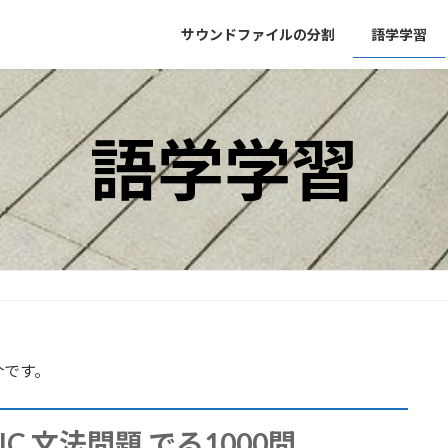
サウンドファイルの分割
語学学習
語学学習
介です。
EIC 文法問題 でる1000問