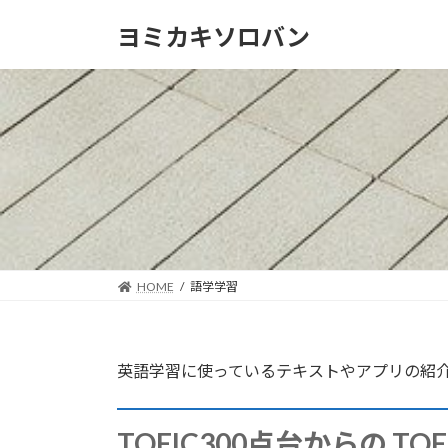
コ
ナ
ヨミカキソロバン
ン
ビ
テ
ゲ
ン
ー
ツ
シ
へ
ョ
ス
ン
キ
に
ッ
移
プ
動
HOME
語学学習
英語学習に使っているテキストやアプリの紹
TOEIC300点台からの TO