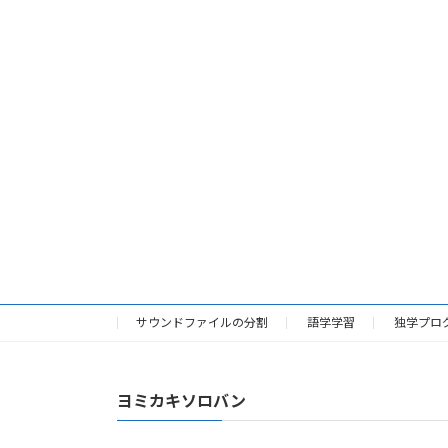
サウンドファイルの分割
語学学習
独学プロ
ヨミカキソロバン
。