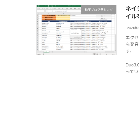
ネイ
独学プログラミング
イル
2021年
エクセ
ら発音
す。
Duo
ってい