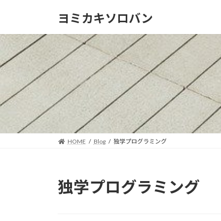
コ
ナ
ヨミカキソロバン
ン
ビ
テ
ゲ
ン
ー
ツ
シ
へ
ョ
ス
ン
キ
に
ッ
移
プ
動
HOME
Blog
独学プログラミング
独学プログラミング