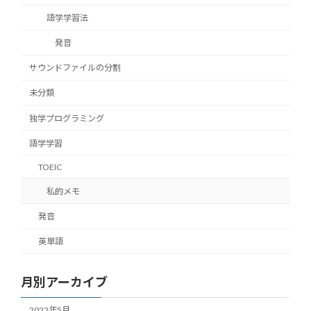
語学学習法
発音
サウンドファイルの分割
未分類
独学プログラミング
語学学習
TOEIC
私的メモ
発音
英単語
月別アーカイブ
2022年5月