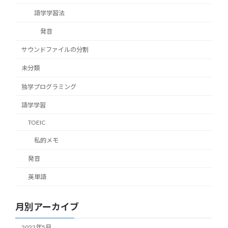
語学学習法
発音
サウンドファイルの分割
未分類
独学プログラミング
語学学習
TOEIC
私的メモ
発音
英単語
月別アーカイブ
2022年5月